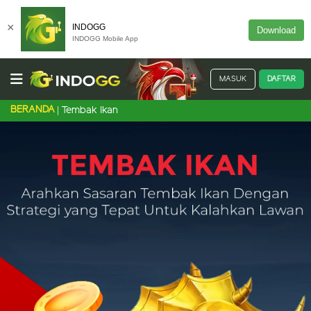
×
INDOGG
Download
INDOGG Mobile App
MASUK
DAFTAR
BERANDA
Tembak Ikan