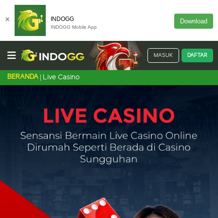
×
INDOGG
Download
INDOGG Mobile App
MASUK
DAFTAR
BERANDA
Live Casino