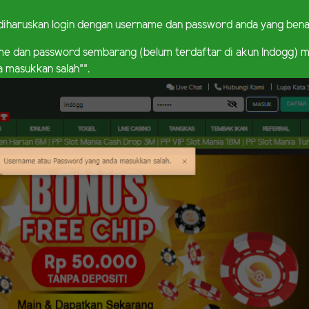
diharuskan login dengan username dan password anda yang benar 
me dan password sembarang (belum terdaftar di akun Indogg) 
 masukkan salah"".