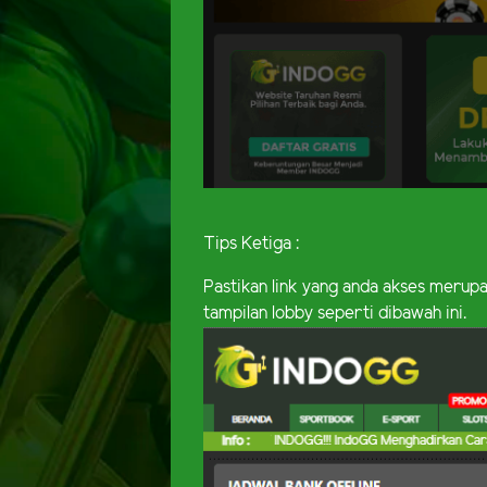
Tips Ketiga :
Pastikan link yang anda akses merupak
tampilan lobby seperti dibawah ini.