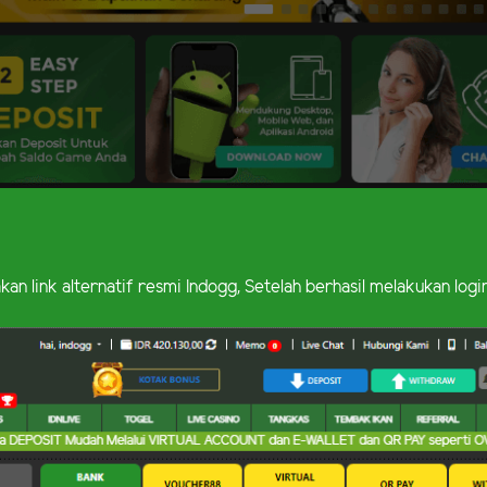
an link alternatif resmi Indogg, Setelah berhasil melakukan login